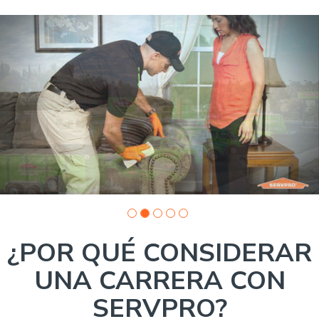
Slide
1
of
5:
Company
photo
1
¿POR QUÉ CONSIDERAR
UNA CARRERA CON
SERVPRO?