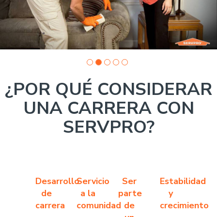
¿POR QUÉ CONSIDERAR
UNA CARRERA CON
SERVPRO?
Desarrollo
Servicio
Ser
Estabilidad
de
a la
parte
y
carrera
comunidad
de
crecimiento